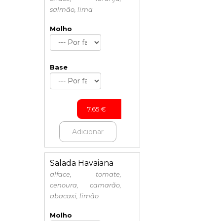
salmão, lima
Molho
Base
7,65
€
Adicionar
Salada Havaiana
alface, tomate,
cenoura, camarão,
abacaxi, limão
Molho