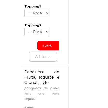
Topping1
Topping2
3,25
€
Adicionar
Panqueca de
Fruta, Iogurte e
Granola Lyfe
panqueca de aveia
feita com leite
vegetal