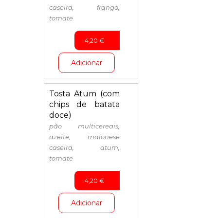
caseira, frango,
tomate
4,20
€
Adicionar
Tosta Atum (com
chips de batata
doce)
pão multicereais,
azeite, maionese
caseira, atum,
tomate
4,20
€
Adicionar