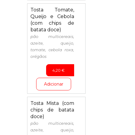
Tosta Tomate,
Queijo e Cebola
(com chips de
batata doce)
pão multicereais,
azeite, queijo,
tomate, cebola roxa,
orégãos
4,20
€
Adicionar
Tosta Mista (com
chips de batata
doce)
pão multicereais,
azeite, queijo,