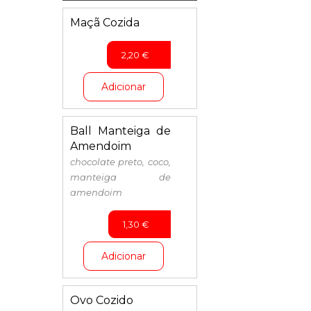
Maçã Cozida
2,20
€
Adicionar
Ball Manteiga de
Amendoim
chocolate preto, coco,
manteiga de
amendoim
1,30
€
Adicionar
Ovo Cozido