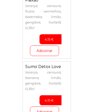
Paixão
laranja, cenoura,
frutos vermelhos,
beterraba, limão,
gengibre, hortelã;
0,35cl
4,15
€
Adicionar
Sumo Detox Love
laranja, cenoura,
banana, limão,
gengibre, hortelã;
0,35cl
4,15
€
Adicionar