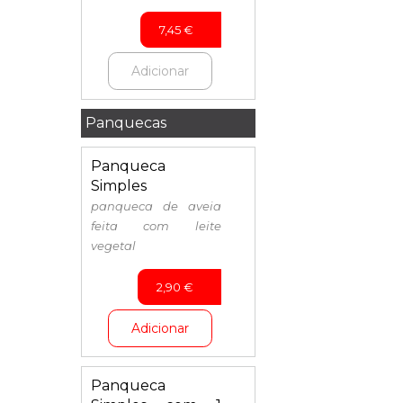
7,45
€
Adicionar
Panquecas
Panqueca
Simples
panqueca de aveia
feita com leite
vegetal
2,90
€
Adicionar
Panqueca