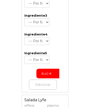
Ingrediente3
Ingrediente4
Ingrediente5
8,40
€
Adicionar
Salada Lyfe
alface, pepino,