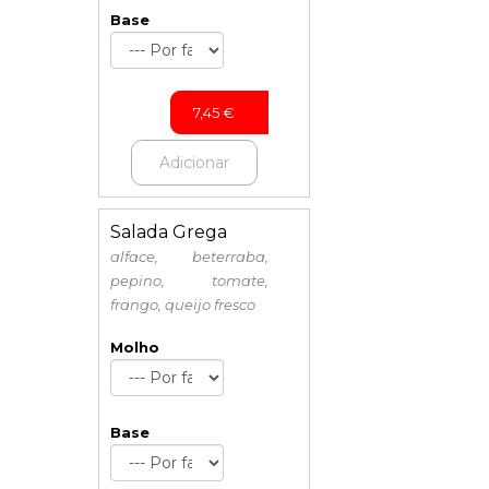
Base
7,45
€
Adicionar
Salada Grega
alface, beterraba,
pepino, tomate,
frango, queijo fresco
Molho
Base