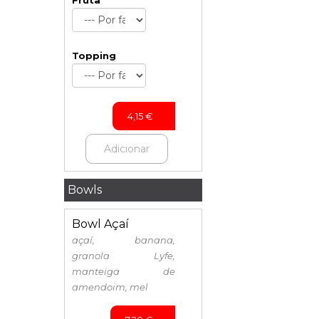
Fruta
Topping
4,15
€
Adicionar
Bowls
Bowl Açaí
açaí, banana,
granola Lyfe,
manteiga de
amendoim, mel