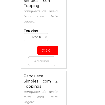
Simples com 1
Topping
panqueca de aveia
feita com leite
vegetal
Topping
3,15
€
Adicionar
Panqueca
Simples com 2
Toppings
panqueca de aveia
feita com leite
vegetal