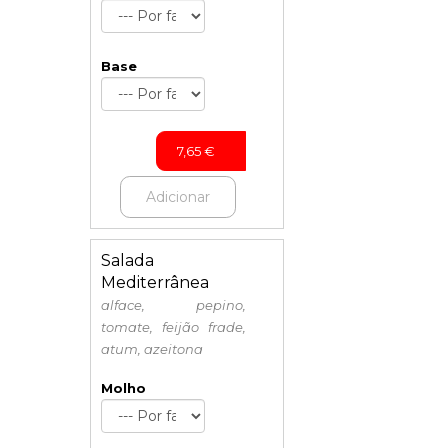
Base
7,65
€
Adicionar
Salada
Mediterrânea
alface, pepino,
tomate, feijão frade,
atum, azeitona
Molho