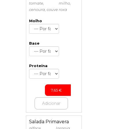
tomate, milho,
cenoura, couve roxa
Molho
Base
Proteína
7,65
€
Adicionar
Salada Primavera
alface, laranja,