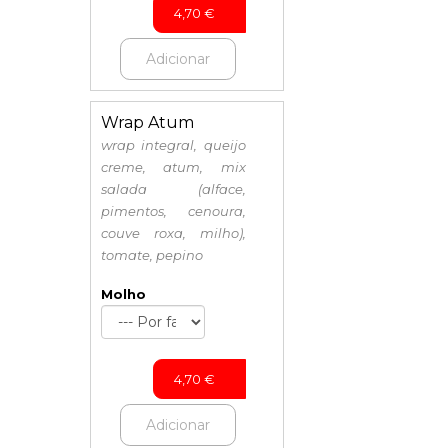
4,70
€
Adicionar
Wrap Atum
wrap integral, queijo
creme, atum, mix
salada (alface,
pimentos, cenoura,
couve roxa, milho),
tomate, pepino
Molho
4,70
€
Adicionar