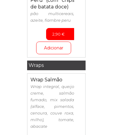
Perú (com chips
de batata doce)
pão multicereais,
azeite, fiambre peru
2,90
€
Adicionar
Wraps
Wrap Salmão
Wrap integral, queijo
creme, salmão
fumado, mix salada
(alface, pimentos,
cenoura, couve roxa,
milho), tomate,
abacate