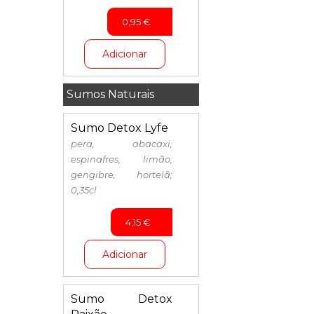
0,95
€
Adicionar
Sumos Naturais
Sumo Detox Lyfe
pera, abacaxi,
espinafres, limão,
gengibre, hortelã;
0,35cl
4,15
€
Adicionar
Sumo Detox