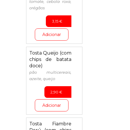
tomate, cebola roxa,
orégãos
3,15
€
Adicionar
Tosta Queijo (com
chips de batata
doce)
pão multicereais,
azeite, queijo
2,90
€
Adicionar
Tosta Fiambre