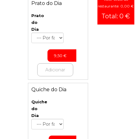
Prato do Dia
Bowls
restaurante: 0,00 €
Snacks
Total: 0 €
Prato
do
Sumos
Dia
Naturais
Batidos
Bebidas
9,50
€
Adicionar
Quiche do Dia
Quiche
do
Dia