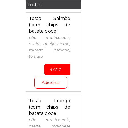
Tostas
Tosta Salmão
(com chips de
batata doce)
pão multicereais,
azeite, queijo creme,
salmão fumado,
tomate
4,45
€
Adicionar
Tosta Frango
(com chips de
batata doce)
pão multicereais,
azeite, maionese