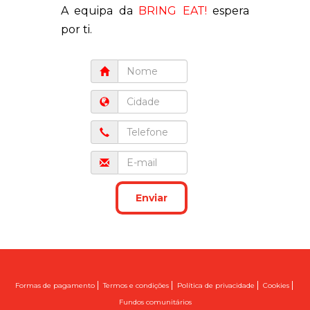
A equipa da
BRING EAT!
espera
por ti.
|
|
|
|
Formas de pagamento
Termos e condições
Política de privacidade
Cookies
Fundos comunitários