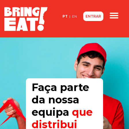
<
PT
|
EN
ENTRAR
Quem somos
Contactos
FAQ
Faça parte
da nossa
equipa
que
distribui