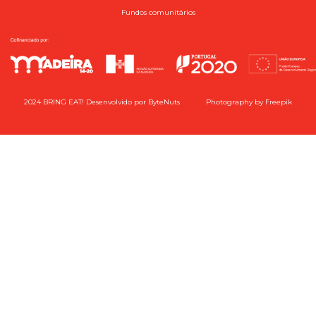
Fundos comunitários
2024 BRING EAT! Desenvolvido por
ByteNuts
Photography by
Freepik