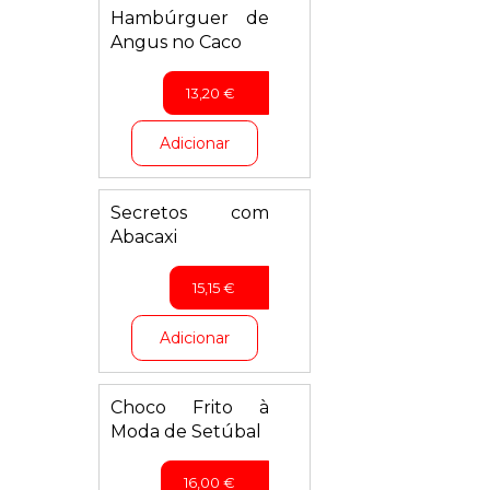
Hambúrguer de
Angus no Caco
13,20
€
Adicionar
Secretos com
Abacaxi
15,15
€
Adicionar
Choco Frito à
Moda de Setúbal
16,00
€