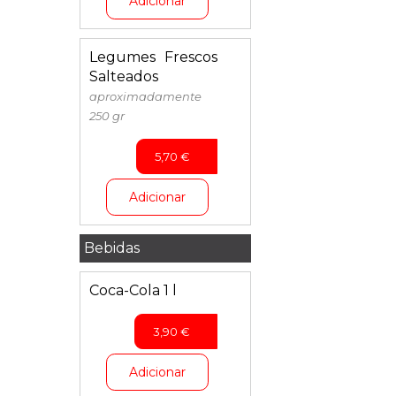
Adicionar
Legumes Frescos
Salteados
aproximadamente
250 gr
5,70
€
Adicionar
Bebidas
Coca-Cola 1 l
3,90
€
Adicionar