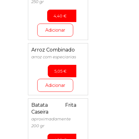
250 gr
4,40
€
Adicionar
Arroz Combinado
arroz com especiarias
5,05
€
Adicionar
Batata Frita
Caseira
aproximadamente
200 gr