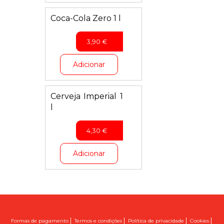
Coca-Cola Zero 1 l
3,90
€
Adicionar
Cerveja Imperial 1
l
4,30
€
Adicionar
|
|
|
|
Formas de pagamento
Termos e condições
Política de privacidade
Cookies