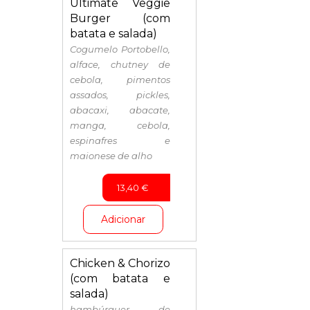
Ultimate Veggie
Burger (com
batata e salada)
Cogumelo Portobello,
alface, chutney de
cebola, pimentos
assados, pickles,
abacaxi, abacate,
manga, cebola,
espinafres e
maionese de alho
13,40
€
Adicionar
Chicken & Chorizo
(com batata e
salada)
hambúrguer de