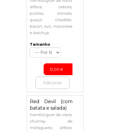
hambúrguer de vaca,
alface, cebola,
pickles, tomate,
queijo cheddar,
bacon, ovo, maionese
e ketchup
Tamanho
12,00
€
Adicionar
Red Devil (com
batata e salada)
hambúrguer de vaca,
chutney de
malagueta, alface,