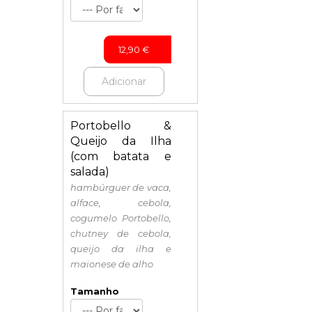
12,90
€
Adicionar
Portobello &
Queijo da Ilha
(com batata e
salada)
hambúrguer de vaca,
alface, cebola,
cogumelo Portobello,
chutney de cebola,
queijo da ilha e
maionese de alho
Tamanho