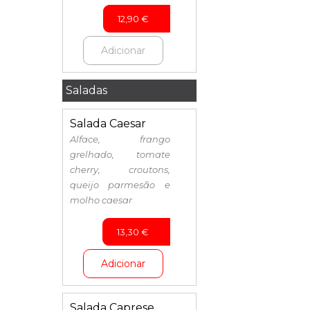
12,90
€
Adicionar
Saladas
Salada Caesar
Alface, frango
grelhado, tomate
cherry, croutons,
queijo parmesão e
molho caesar
13,30
€
Adicionar
Salada Caprese