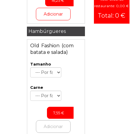
16,25
€
e
restaurante: 0,00 €
Refrigerantes
Adicionar
Total: 0 €
Cervejas
Vinhos
Hambúrgueres
Sangrias
Old Fashion (com
batata e salada)
Tamanho
Carne
7,55
€
Adicionar