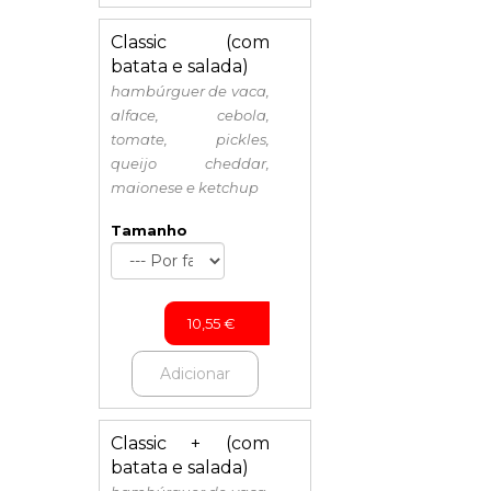
Classic (com
batata e salada)
hambúrguer de vaca,
alface, cebola,
tomate, pickles,
queijo cheddar,
maionese e ketchup
Tamanho
10,55
€
Adicionar
Classic + (com
batata e salada)