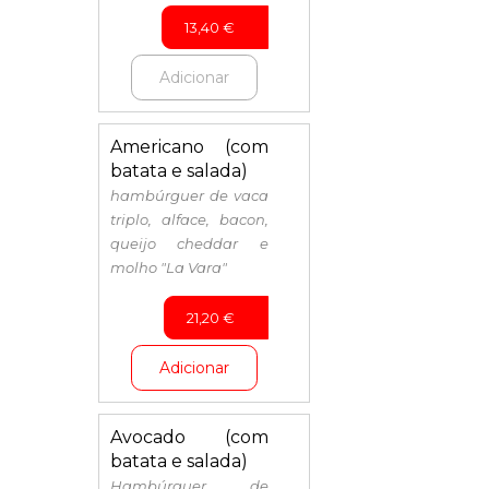
13,40
€
Adicionar
Americano (com
batata e salada)
hambúrguer de vaca
triplo, alface, bacon,
queijo cheddar e
molho "La Vara"
21,20
€
Adicionar
Avocado (com
batata e salada)
Hambúrguer de