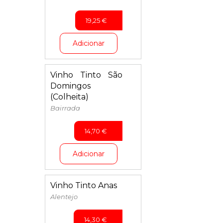
19,25
€
Adicionar
Vinho Tinto São
Domingos
(Colheita)
Bairrada
14,70
€
Adicionar
Vinho Tinto Anas
Alentejo
14,30
€