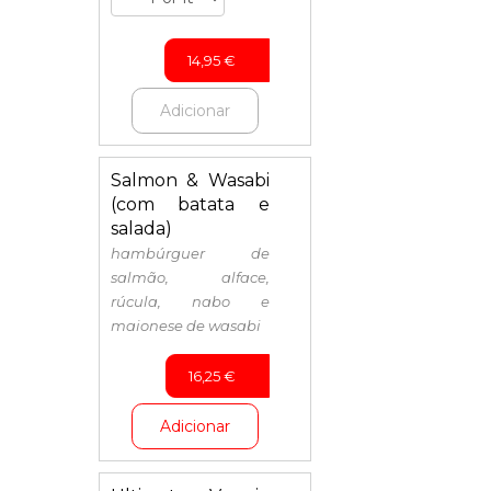
14,95
€
Adicionar
Salmon & Wasabi
(com batata e
salada)
hambúrguer de
salmão, alface,
rúcula, nabo e
maionese de wasabi
16,25
€
Adicionar