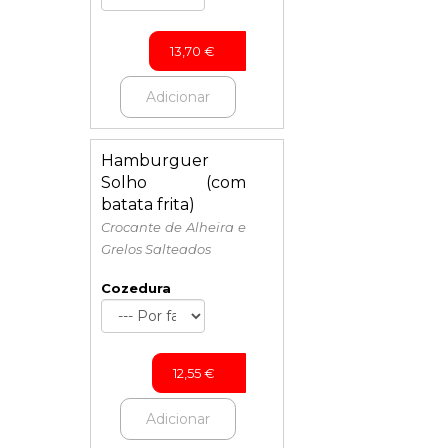
13,70
€
Adicionar
Hamburguer
Solho (com
batata frita)
Crocante de Alheira e
Grelos Salteados
Cozedura
12,55
€
Adicionar