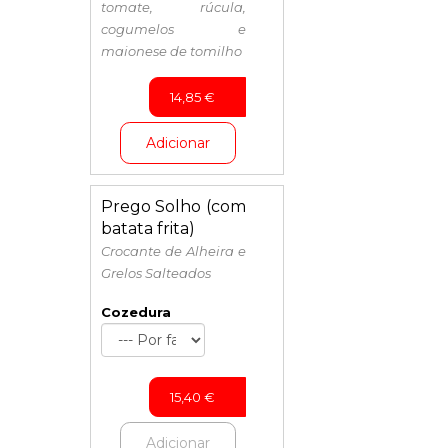
tomate, rúcula,
cogumelos e
maionese de tomilho
14,85
€
Adicionar
Prego Solho (com
batata frita)
Crocante de Alheira e
Grelos Salteados
Cozedura
15,40
€
Adicionar