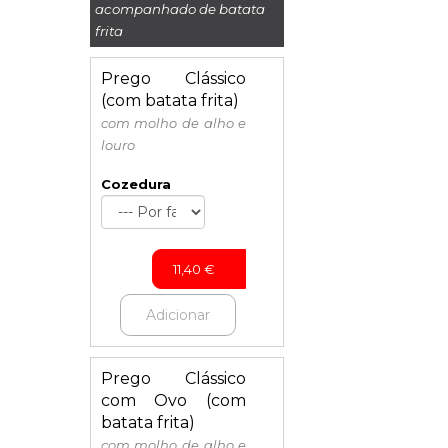
acompanhado de batata
frita
Prego Clássico
(com batata frita)
com molho de alho e
louro
Cozedura
11,40
€
Adicionar
Prego Clássico
com Ovo (com
batata frita)
com molho de alho e