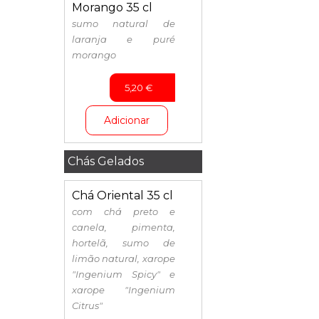
Morango 35 cl
sumo natural de
laranja e puré
morango
5,20
€
Adicionar
Chás Gelados
Chá Oriental 35 cl
com chá preto e
canela, pimenta,
hortelã, sumo de
limão natural, xarope
"Ingenium Spicy" e
xarope "Ingenium
Citrus"