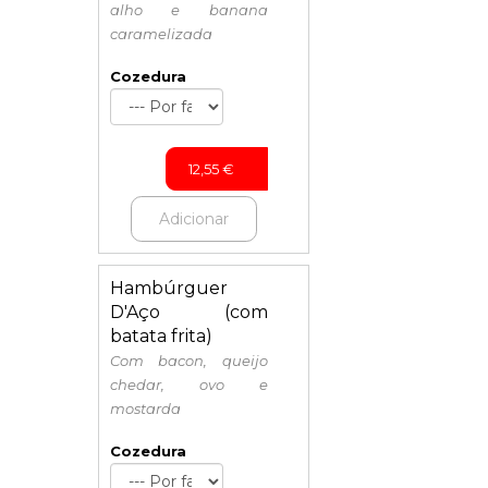
alho e banana
caramelizada
Cozedura
12,55
€
Adicionar
Hambúrguer
D'Aço (com
batata frita)
Com bacon, queijo
chedar, ovo e
mostarda
Cozedura