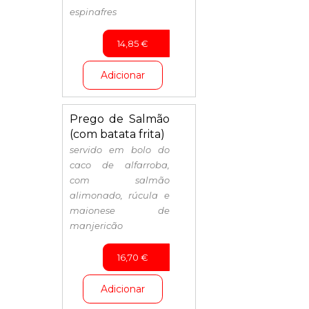
espinafres
14,85
€
Adicionar
Prego de Salmão
(com batata frita)
servido em bolo do
caco de alfarroba,
com salmão
alimonado, rúcula e
maionese de
manjericão
16,70
€
Adicionar