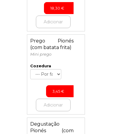
18,30
€
Adicionar
Prego Pionés
(com batata frita)
Mini prego
Cozedura
3,45
€
Adicionar
Degustação
Pionés (com