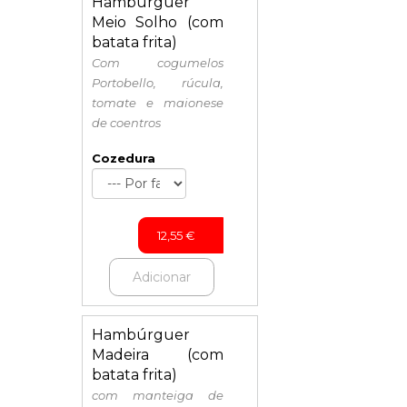
Hamburguer
Meio Solho (com
batata frita)
Com cogumelos
Portobello, rúcula,
tomate e maionese
de coentros
Cozedura
12,55
€
Adicionar
Hambúrguer
Madeira (com
batata frita)
com manteiga de