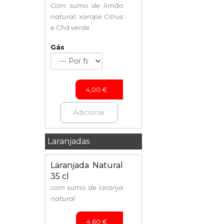
Com sumo de limão
natural, xarope Citrus
e Chá verde
Gás
4,00
€
Adicionar
Laranjadas
Laranjada Natural
35 cl
com sumo de laranja
natural
4,60
€