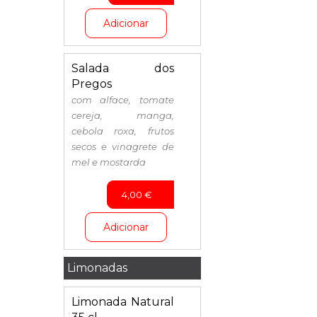
Adicionar
Salada dos
Pregos
com alface, tomate
cereja, manga,
cebola roxa, frutos
secos e vinagrete de
mel e mostarda
4,00
€
Adicionar
Limonadas
Limonada Natural