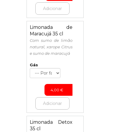
Adicionar
Limonada de
Maracujá 35 cl
Com sumo de limão
natural, xarope Citrus
e sumo de maracujá
Gás
4,00
€
Adicionar
Limonada Detox
35 cl