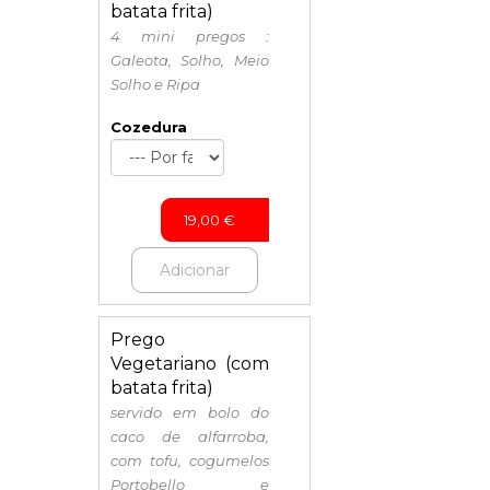
batata frita)
4 mini pregos :
Galeota, Solho, Meio
Solho e Ripa
Cozedura
19,00
€
Adicionar
Prego
Vegetariano (com
batata frita)
servido em bolo do
caco de alfarroba,
com tofu, cogumelos
Portobello e