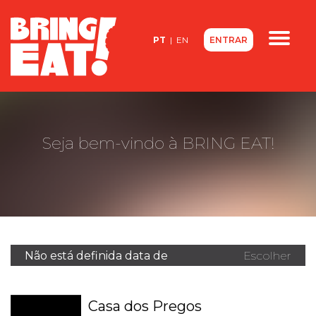
<
PT
|
EN
ENTRAR
Quem somos
Contactos
FAQ
Seja bem-vindo à BRING EAT!
Não está definida data de
Escolher
nova abertura
outro
restaurante
Casa dos Pregos