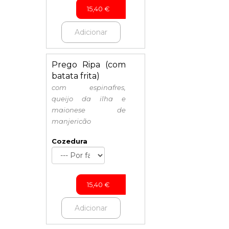
15,40
€
Adicionar
Prego Ripa (com
batata frita)
com espinafres,
queijo da ilha e
maionese de
manjericão
Cozedura
15,40
€
Adicionar