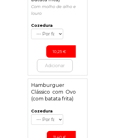
Com molho de alho e
louro
Cozedura
10,25
€
Adicionar
Hamburguer
Clássico com Ovo
(com batata frita)
Cozedura
11,40
€