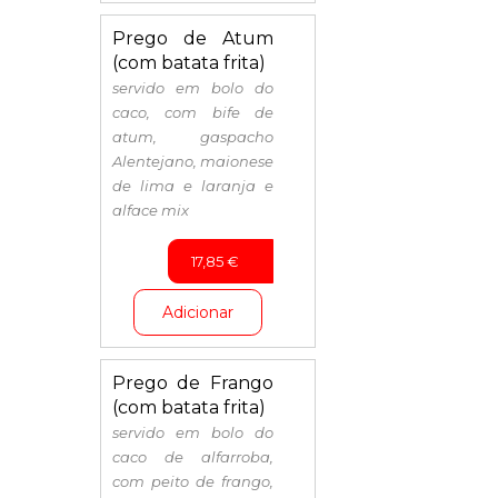
Prego de Atum
(com batata frita)
servido em bolo do
caco, com bife de
atum, gaspacho
Alentejano, maionese
de lima e laranja e
alface mix
17,85
€
Adicionar
Prego de Frango
(com batata frita)
servido em bolo do
caco de alfarroba,
com peito de frango,