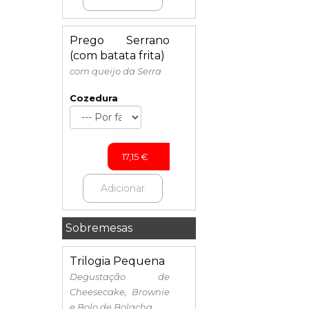
Prego Serrano
(com batata frita)
com queijo da Serra
Cozedura
17,15
€
Adicionar
Sobremesas
Trilogia Pequena
Degustação de
Cheesecake, Brownie
e Bolo de Bolacha