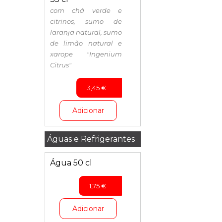
com chá verde e
citrinos, sumo de
laranja natural, sumo
de limão natural e
xarope "Ingenium
Citrus"
3,45
€
Adicionar
Águas e Refrigerantes
Água 50 cl
1,75
€
Adicionar