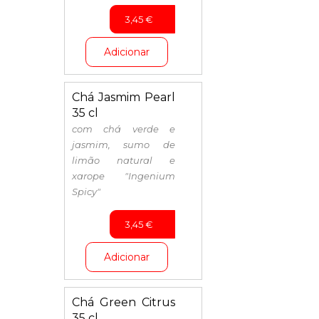
3,45
€
Adicionar
Chá Jasmim Pearl
35 cl
com chá verde e
jasmim, sumo de
limão natural e
xarope "Ingenium
Spicy"
3,45
€
Adicionar
Chá Green Citrus
35 cl