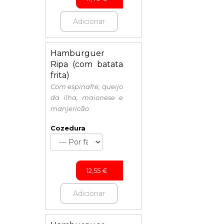
Adicionar
Hamburguer
Ripa (com batata
frita)
Com espinafre, queijo
da ilha, maionese e
manjericão
Cozedura
12,55
€
Adicionar