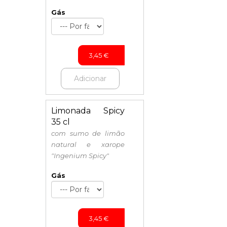
Gás
3,45
€
Adicionar
Limonada Spicy
35 cl
com sumo de limão
natural e xarope
"Ingenium Spicy"
Gás
3,45
€