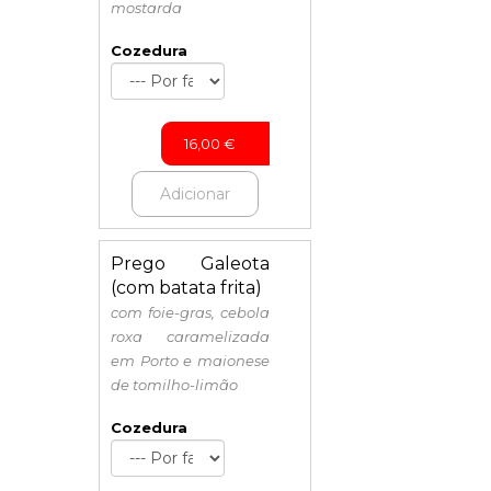
mostarda
Cozedura
16,00
€
Adicionar
Prego Galeota
(com batata frita)
com foie-gras, cebola
roxa caramelizada
em Porto e maionese
de tomilho-limão
Cozedura