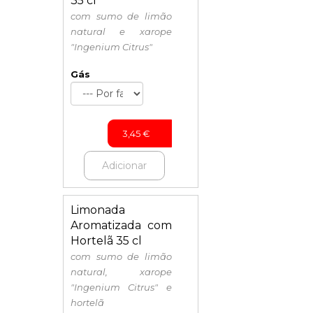
35 cl
com sumo de limão
natural e xarope
"Ingenium Citrus"
Gás
3,45
€
Adicionar
Limonada
Aromatizada com
Hortelã 35 cl
com sumo de limão
natural, xarope
"Ingenium Citrus" e
hortelã