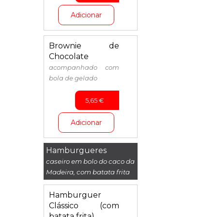
Adicionar
Brownie de
Chocolate
acompanhado com
bola de gelado
5,65
€
Adicionar
Hamburgueres
caseiro em bolo do caco da
Madeira, com batata frita
Hamburguer
Clássico (com
batata frita)