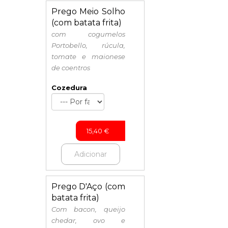
Prego Meio Solho
(com batata frita)
com cogumelos
Portobello, rúcula,
tomate e maionese
de coentros
Cozedura
15,40
€
Adicionar
Prego D'Aço (com
batata frita)
Com bacon, queijo
chedar, ovo e