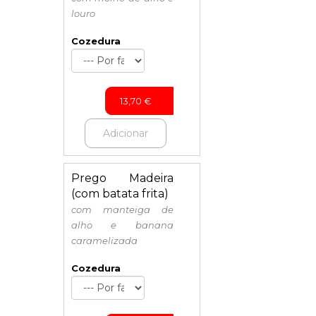
louro
Cozedura
13,70
€
Adicionar
Prego Madeira
(com batata frita)
com manteiga de
alho e banana
caramelizada
Cozedura