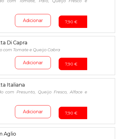
do com Tomate, Paio, Queijo Fresco e
Adicionar
7,90
€
ta Di Capra
o com Tomate e Queijo Cabra
Adicionar
7,90
€
a Italiana
o com Presunto, Queijo Fresco, Alface e
Adicionar
7,90
€
 Aglio