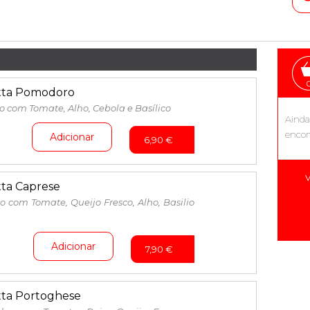
tta Pomodoro
o com Tomate, Alho, Cebola e Basílico
Aind
encom
Adicionar
6,90
€
V
ta Caprese
o com Tomate, Queijo Fresco, Alho, Basilio
Adicionar
7,90
€
ta Portoghese