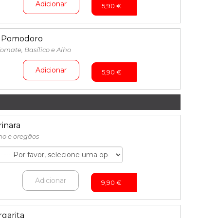
Adicionar
5,90
€
i Pomodoro
omate, Basílico e Alho
Adicionar
5,90
€
rinara
ho e oregãos
Adicionar
9,90
€
rgarita