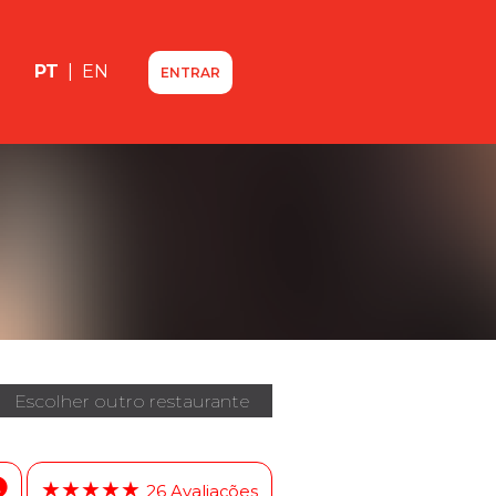
PT
|
EN
ENTRAR
Escolher outro restaurante
★★★★★
26 Avaliações