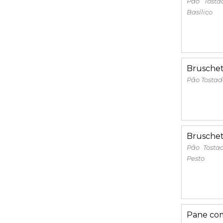
Pão Tosta
Basílico
Bruschet
Pão Tostad
Bruschett
Pão Tostad
Pesto
Pane com