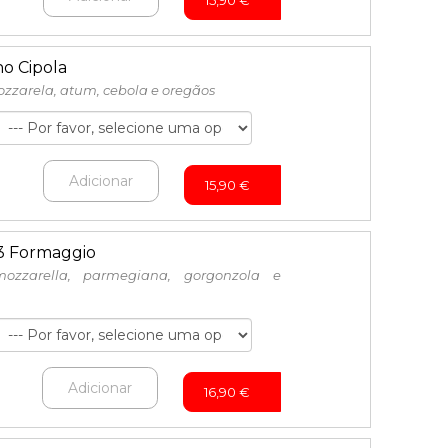
15,90
€
no Cipola
zzarela, atum, cebola e oregãos
Adicionar
15,90
€
 3 Formaggio
ozzarella, parmegiana, gorgonzola e
Adicionar
16,90
€