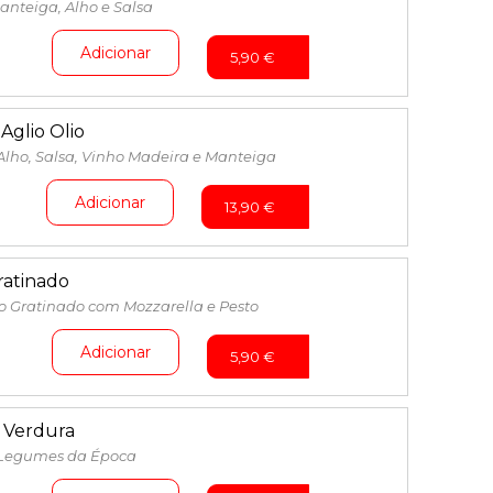
nteiga, Alho e Salsa
Adicionar
5,90
€
Aglio Olio
lho, Salsa, Vinho Madeira e Manteiga
Adicionar
13,90
€
atinado
o Gratinado com Mozzarella e Pesto
Adicionar
5,90
€
 Verdura
Legumes da Época