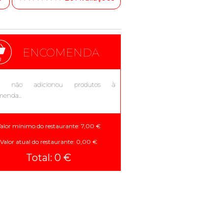
ENCOMENDA
0
a não adicionou produtos à
enda...
alor mínimo do restaurante: 7,00 €
Valor atual do restaurante: 0,00 €
Total: 0 €