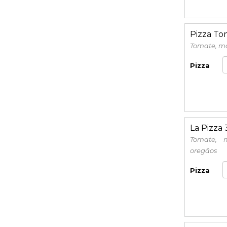
Pizza To
Tomate, mo
Pizza
La Pizza
Tomate, m
oregãos
Pizza