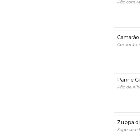
Pão com Ma
Camarão 
Camarão, A
Panne Gr
Pão de Alh
Zuppa di
Sopa com 