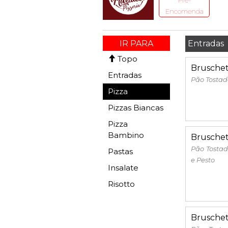
Pré-
Encomenda
IR PARA
Entradas
Topo
Brusche
Entradas
Pão Tostad
Pizza
Pizzas Biancas
Pizza
Bambino
Bruschet
Pão Tostad
Pastas
e Pesto
Insalate
Risotto
Bruschet