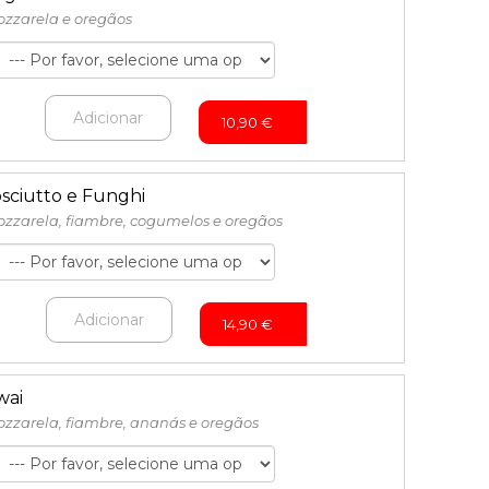
zzarela e oregãos
Adicionar
10,90
€
osciutto e Funghi
zzarela, fiambre, cogumelos e oregãos
Adicionar
14,90
€
wai
zzarela, fiambre, ananás e oregãos